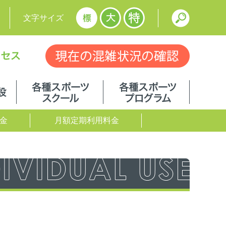
文字サイズ
現在の混
アクセス
各フロアの施設
各種スポーツスクール
各種スポ
金
月額定期利用料金