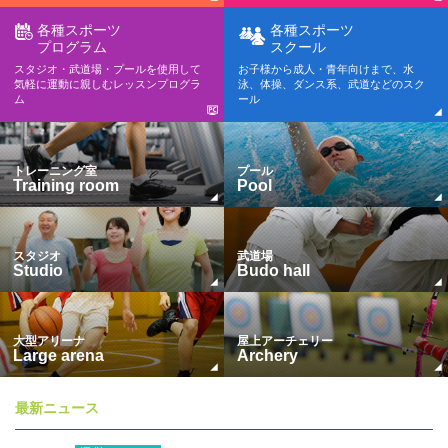
各種スポーツ
各種スポーツ
プログラム
スクール
スタジオ・武道場・プールを使用して
お子様から成人・青年向けまで、水
気軽に運動に親しむレッスンプログラ
泳、体操、ダンス系、武道などのスク
ム
ール
トレーニング室
プール
Training room
Pool
スタジオ
武道場
Studio
Budo hall
大型アリーナ
屋上アーチェリー
Large arena
Archery
最新ニュース