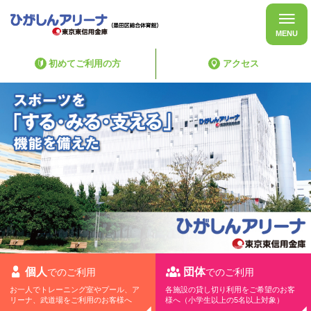
MENU
初めてご利用の方
アクセス
個人
団体
でのご利用
でのご利用
お一人でトレーニング室やプール、ア
各施設の貸し切り利用をご希望のお客
リーナ、武道場をご利用のお客様へ
様へ（小学生以上の5名以上対象）