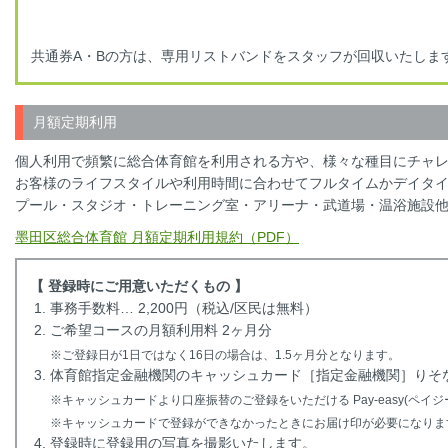
共通券A・Bの方は、専用リストバンドをスタッフが回収いたしま
月額定期利用
個人利用で頻繁に総合体育館を利用される方や、様々な種目にチャ
お客様のライフスタイルや利用時間に合わせてフルタイムかデイタ
プール・スタジオ・トレーニング室・アリーナ・武道場・温浴施設
墨田区総合体育館 月額定期利用規約（PDF）
【 登録時にご用意いただくもの 】
事務手数料… 2,200円（税込/区民は無料）
ご希望コースの月額利用料 2ヶ月分
※ご登録日が1日ではなく16日の場合は、1.5ヶ月分となります。
体育館指定金融機関のキャッシュカード［指定金融機関］りそ
※キャッシュカードより口座振替のご登録をいただける Pay-easy(ペイ
※キャッシュカードで登録ができなかったときにお届け印が必要になりま
登録時に登録用の写真を撮影いたします。